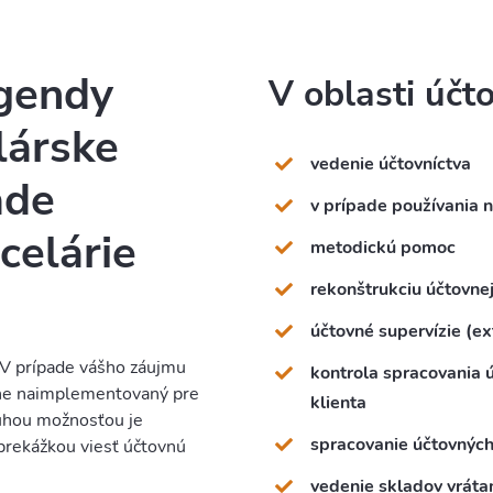
agendy
V oblasti účt
lárske
vedenie účtovníctva
ade
v prípade používania n
celárie
metodickú pomoc
rekonštrukciu účtovne
účtovné supervízie (ex
V prípade vášho záujmu
kontrola spracovania 
lne naimplementovaný pre
klienta
ruhou možnosťou je
spracovanie účtovnýc
prekážkou viesť účtovnú
vedenie skladov vráta