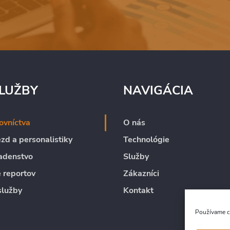
LUŽBY
NAVIGÁCIA
ovníctva
O nás
zd a personalistiky
Technológie
adenstvo
Služby
 reportov
Zákazníci
služby
Kontakt
Používame co