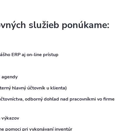
ovných služieb ponúkame:
ášho ERP aj on-line prístup
j agendy
terný hlavný účtovník u klienta)
účtovníctva, odborný dohľad nad pracovníkmi vo firme
h výkazov
ne pomoci pri vykonávaní inventúr