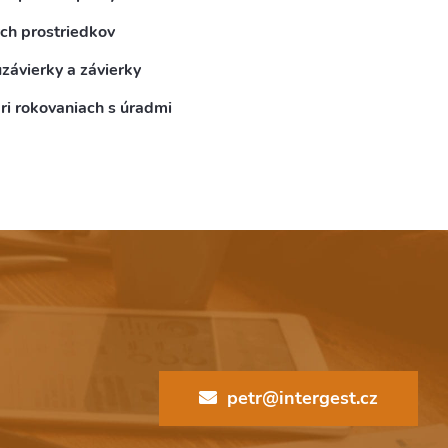
ých prostriedkov
závierky a závierky
ri rokovaniach s úradmi
petr@intergest.cz