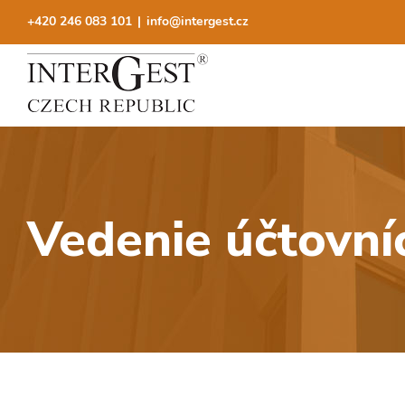
Skip
+420 246 083 101
|
info@intergest.cz
to
content
Vedenie účtovní