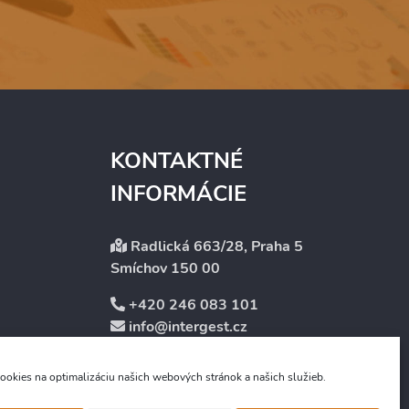
KONTAKTNÉ
INFORMÁCIE
Radlická 663/28, Praha 5
Smíchov 150 00
+420 246 083 101
info@intergest.cz
okies na optimalizáciu našich webových stránok a našich služieb.