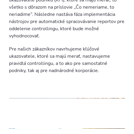
ukazovatele podniku (KPI), ktoré sa majú merať, to
všetko s dôrazom na príslovie „Čo nemeriame, to
neriadime“. Následne nastáva fáza implementácia
nástrojov pre automatické spracovávanie reportov pre
oddelenie controllingu, ktoré bude možné
vyhodnocovať.
Pre našich zákazníkov navrhujeme kľúčové
ukazovatele, ktoré sa majú merať, nastavujeme
pravidlá controllingu, a to ako pre samostatné
podniky, tak aj pre nadnárodné korporácie.