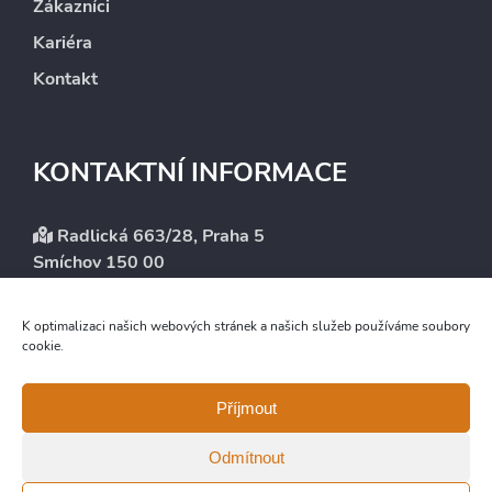
Zákazníci
Kariéra
Kontakt
KONTAKTNÍ INFORMACE
Radlická 663/28, Praha 5
Smíchov 150 00
+420 246 083 101
K optimalizaci našich webových stránek a našich služeb používáme soubory
info@intergest.cz
cookie.
Příjmout
Odmítnout