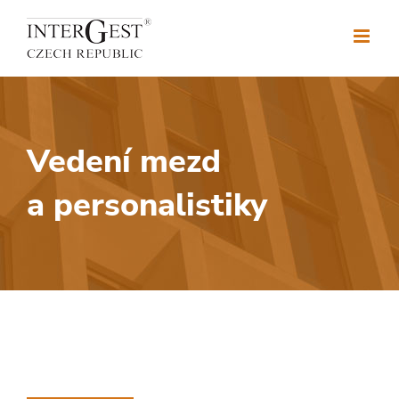
Přeskočit
na
obsah
Vedení mezd
a personalistiky