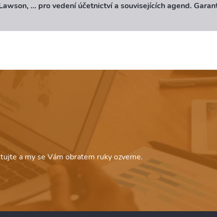
awson, … pro vedení účetnictví a souvisejících agend. Garant
aktujte a my se Vám obratem ruky ozveme.