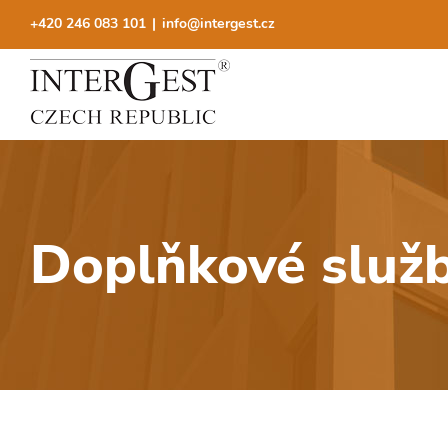
Přeskočit
+420 246 083 101
|
info@intergest.cz
na
obsah
Doplňkové služ