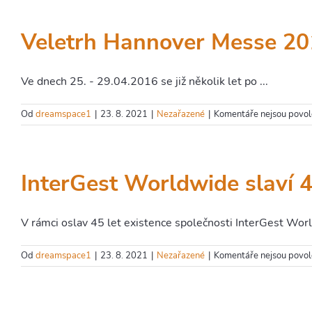
Veletrh Hannover Messe 2
Ve dnech 25. - 29.04.2016 se již několik let po ...
Od
dreamspace1
|
23. 8. 2021
|
Nezařazené
|
Komentáře nejsou povo
InterGest Worldwide slaví 4
V rámci oslav 45 let existence společnosti InterGest Wor
Od
dreamspace1
|
23. 8. 2021
|
Nezařazené
|
Komentáře nejsou povo