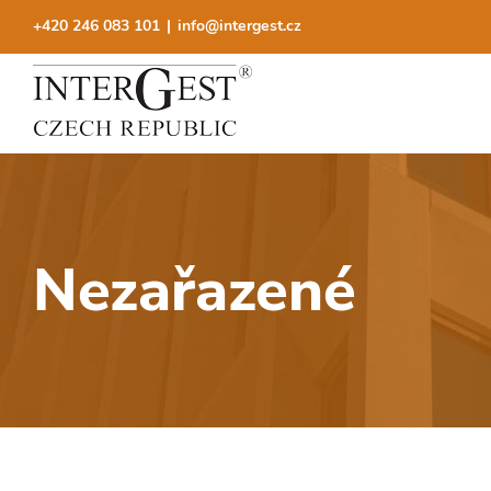
Přeskočit
+420 246 083 101
|
info@intergest.cz
na
obsah
Nezařazené