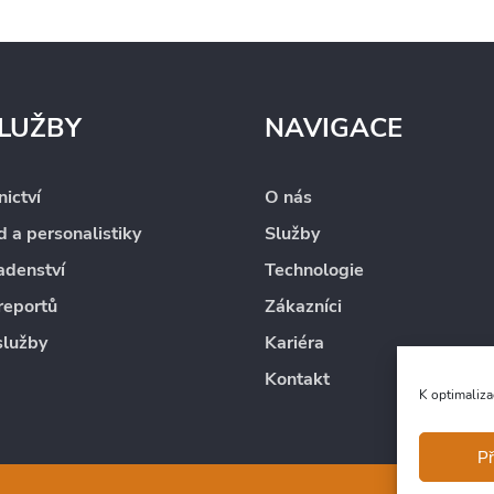
LUŽBY
NAVIGACE
ictví
O nás
 a personalistiky
Služby
adenství
Technologie
reportů
Zákazníci
služby
Kariéra
Kontakt
K optimaliza
Př