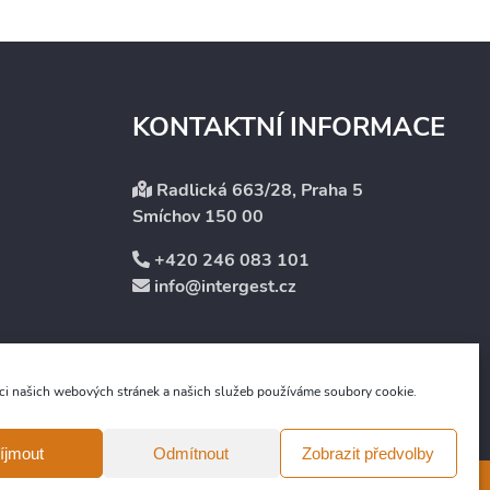
KONTAKTNÍ INFORMACE
Radlická 663/28, Praha 5
Smíchov 150 00
+420 246 083 101
info@intergest.cz
ci našich webových stránek a našich služeb používáme soubory cookie.
íjmout
Odmítnout
Zobrazit předvolby